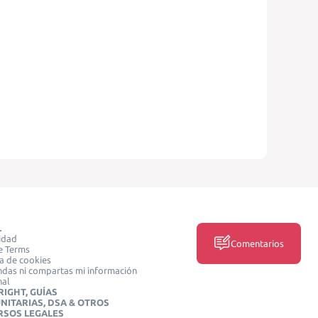
L
idad
Comentarios
e Terms
ca de cookies
das ni compartas mi información
nal
IGHT, GUÍAS
NITARIAS, DSA & OTROS
RSOS LEGALES