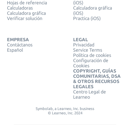
Hojas de referencia
(iOS)
Calculadoras
Calculadora gráfica
Calculadora gráfica
(iOS)
Verificar solución
Practica (iOS)
EMPRESA
LEGAL
Contáctanos
Privacidad
Español
Service Terms
Política de cookies
Configuración de
Cookies
COPYRIGHT, GUÍAS
COMUNITARIAS, DSA
& OTROS RECURSOS
LEGALES
Centro Legal de
Learneo
Symbolab, a Learneo, Inc. business
© Learneo, Inc. 2024