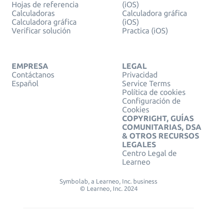
Hojas de referencia
(iOS)
Calculadoras
Calculadora gráfica
Calculadora gráfica
(iOS)
Verificar solución
Practica (iOS)
EMPRESA
LEGAL
Contáctanos
Privacidad
Español
Service Terms
Política de cookies
Configuración de
Cookies
COPYRIGHT, GUÍAS
COMUNITARIAS, DSA
& OTROS RECURSOS
LEGALES
Centro Legal de
Learneo
Symbolab, a Learneo, Inc. business
© Learneo, Inc. 2024