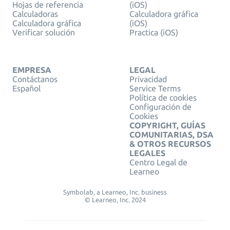
Hojas de referencia
(iOS)
Calculadoras
Calculadora gráfica
Calculadora gráfica
(iOS)
Verificar solución
Practica (iOS)
EMPRESA
LEGAL
Contáctanos
Privacidad
Español
Service Terms
Política de cookies
Configuración de
Cookies
COPYRIGHT, GUÍAS
COMUNITARIAS, DSA
& OTROS RECURSOS
LEGALES
Centro Legal de
Learneo
Symbolab, a Learneo, Inc. business
© Learneo, Inc. 2024