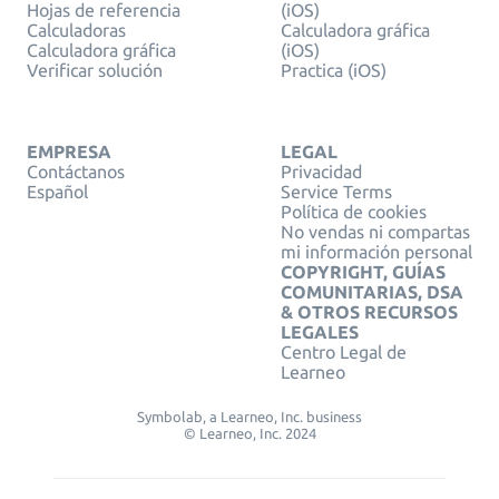
Hojas de referencia
(iOS)
Calculadoras
Calculadora gráfica
Calculadora gráfica
(iOS)
Verificar solución
Practica (iOS)
EMPRESA
LEGAL
Contáctanos
Privacidad
Español
Service Terms
Política de cookies
No vendas ni compartas
mi información personal
COPYRIGHT, GUÍAS
COMUNITARIAS, DSA
& OTROS RECURSOS
LEGALES
Centro Legal de
Learneo
Symbolab, a Learneo, Inc. business
© Learneo, Inc. 2024