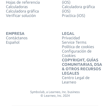
Hojas de referencia
(iOS)
Calculadoras
Calculadora gráfica
Calculadora gráfica
(iOS)
Verificar solución
Practica (iOS)
EMPRESA
LEGAL
Contáctanos
Privacidad
Español
Service Terms
Política de cookies
Configuración de
Cookies
COPYRIGHT, GUÍAS
COMUNITARIAS, DSA
& OTROS RECURSOS
LEGALES
Centro Legal de
Learneo
Symbolab, a Learneo, Inc. business
© Learneo, Inc. 2024