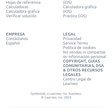
Hojas de referencia
(iOS)
Calculadoras
Calculadora gráfica
Calculadora gráfica
(iOS)
Verificar solución
Practica (iOS)
EMPRESA
LEGAL
Contáctanos
Privacidad
Español
Service Terms
Política de cookies
No vendas ni compartas
mi información personal
COPYRIGHT, GUÍAS
COMUNITARIAS, DSA
& OTROS RECURSOS
LEGALES
Centro Legal de
Learneo
Symbolab, a Learneo, Inc. business
© Learneo, Inc. 2024