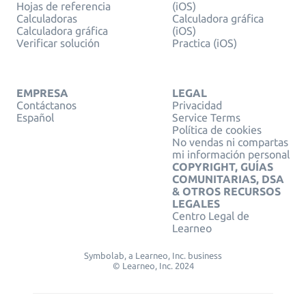
Hojas de referencia
(iOS)
Calculadoras
Calculadora gráfica
Calculadora gráfica
(iOS)
Verificar solución
Practica (iOS)
EMPRESA
LEGAL
Contáctanos
Privacidad
Español
Service Terms
Política de cookies
No vendas ni compartas
mi información personal
COPYRIGHT, GUÍAS
COMUNITARIAS, DSA
& OTROS RECURSOS
LEGALES
Centro Legal de
Learneo
Symbolab, a Learneo, Inc. business
© Learneo, Inc. 2024