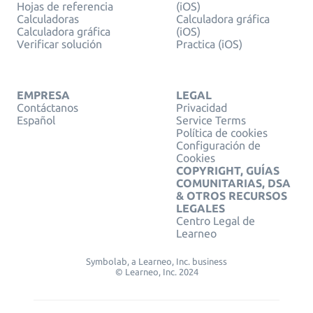
Hojas de referencia
(iOS)
Calculadoras
Calculadora gráfica
Calculadora gráfica
(iOS)
Verificar solución
Practica (iOS)
EMPRESA
LEGAL
Contáctanos
Privacidad
Español
Service Terms
Política de cookies
Configuración de
Cookies
COPYRIGHT, GUÍAS
COMUNITARIAS, DSA
& OTROS RECURSOS
LEGALES
Centro Legal de
Learneo
Symbolab, a Learneo, Inc. business
© Learneo, Inc. 2024