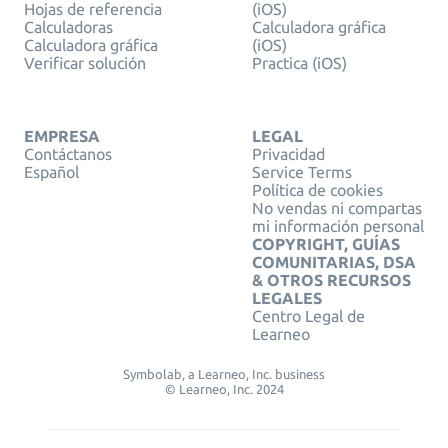
Hojas de referencia
(iOS)
Calculadoras
Calculadora gráfica
Calculadora gráfica
(iOS)
Verificar solución
Practica (iOS)
EMPRESA
LEGAL
Contáctanos
Privacidad
Español
Service Terms
Política de cookies
No vendas ni compartas
mi información personal
COPYRIGHT, GUÍAS
COMUNITARIAS, DSA
& OTROS RECURSOS
LEGALES
Centro Legal de
Learneo
Symbolab, a Learneo, Inc. business
© Learneo, Inc. 2024