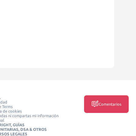
L
idad
Comentarios
e Terms
ca de cookies
das ni compartas mi información
nal
IGHT, GUÍAS
NITARIAS, DSA & OTROS
RSOS LEGALES