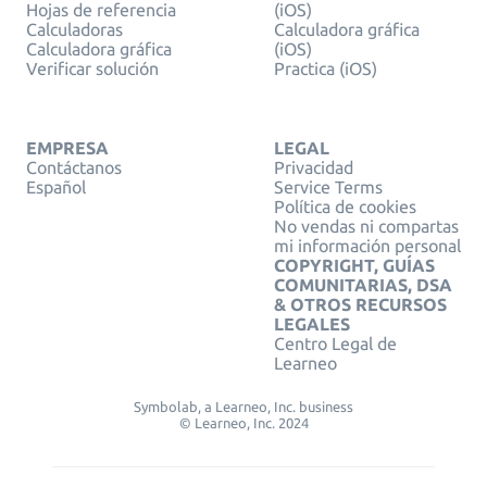
Hojas de referencia
(iOS)
Calculadoras
Calculadora gráfica
Calculadora gráfica
(iOS)
Verificar solución
Practica (iOS)
EMPRESA
LEGAL
Contáctanos
Privacidad
Español
Service Terms
Política de cookies
No vendas ni compartas
mi información personal
COPYRIGHT, GUÍAS
COMUNITARIAS, DSA
& OTROS RECURSOS
LEGALES
Centro Legal de
Learneo
Symbolab, a Learneo, Inc. business
© Learneo, Inc. 2024