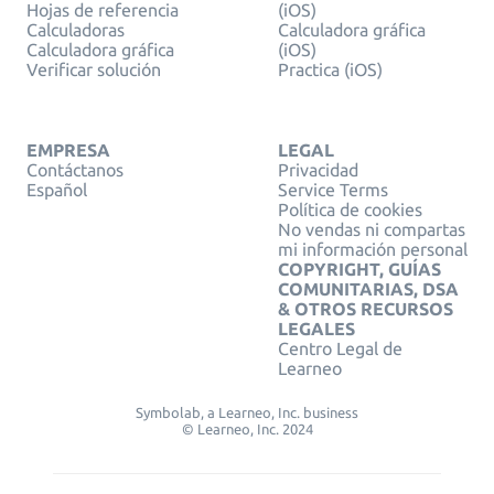
Hojas de referencia
(iOS)
Calculadoras
Calculadora gráfica
Calculadora gráfica
(iOS)
Verificar solución
Practica (iOS)
EMPRESA
LEGAL
Contáctanos
Privacidad
Español
Service Terms
Política de cookies
No vendas ni compartas
mi información personal
COPYRIGHT, GUÍAS
COMUNITARIAS, DSA
& OTROS RECURSOS
LEGALES
Centro Legal de
Learneo
Symbolab, a Learneo, Inc. business
© Learneo, Inc. 2024