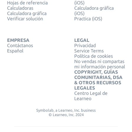
Hojas de referencia
(iOS)
Calculadoras
Calculadora gráfica
Calculadora gráfica
(iOS)
Verificar solución
Practica (iOS)
EMPRESA
LEGAL
Contáctanos
Privacidad
Español
Service Terms
Política de cookies
No vendas ni compartas
mi información personal
COPYRIGHT, GUÍAS
COMUNITARIAS, DSA
& OTROS RECURSOS
LEGALES
Centro Legal de
Learneo
Symbolab, a Learneo, Inc. business
© Learneo, Inc. 2024