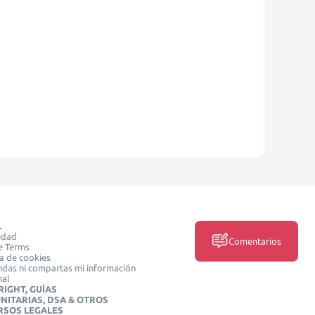
L
idad
Comentarios
e Terms
ca de cookies
das ni compartas mi información
nal
IGHT, GUÍAS
NITARIAS, DSA & OTROS
RSOS LEGALES