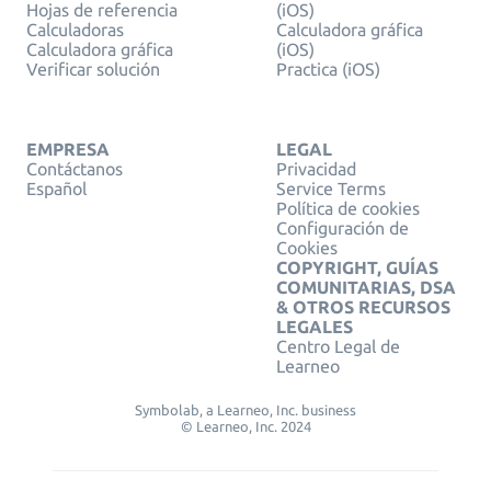
Hojas de referencia
(iOS)
Calculadoras
Calculadora gráfica
Calculadora gráfica
(iOS)
Verificar solución
Practica (iOS)
EMPRESA
LEGAL
Contáctanos
Privacidad
Español
Service Terms
Política de cookies
Configuración de
Cookies
COPYRIGHT, GUÍAS
COMUNITARIAS, DSA
& OTROS RECURSOS
LEGALES
Centro Legal de
Learneo
Symbolab, a Learneo, Inc. business
© Learneo, Inc. 2024