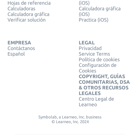
Hojas de referencia
(iOS)
Calculadoras
Calculadora gráfica
Calculadora gráfica
(iOS)
Verificar solución
Practica (iOS)
EMPRESA
LEGAL
Contáctanos
Privacidad
Español
Service Terms
Política de cookies
Configuración de
Cookies
COPYRIGHT, GUÍAS
COMUNITARIAS, DSA
& OTROS RECURSOS
LEGALES
Centro Legal de
Learneo
Symbolab, a Learneo, Inc. business
© Learneo, Inc. 2024