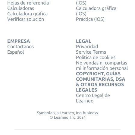
Hojas de referencia
(iOS)
Calculadoras
Calculadora gráfica
Calculadora gráfica
(iOS)
Verificar solución
Practica (iOS)
EMPRESA
LEGAL
Contáctanos
Privacidad
Español
Service Terms
Política de cookies
No vendas ni compartas
mi información personal
COPYRIGHT, GUÍAS
COMUNITARIAS, DSA
& OTROS RECURSOS
LEGALES
Centro Legal de
Learneo
Symbolab, a Learneo, Inc. business
© Learneo, Inc. 2024