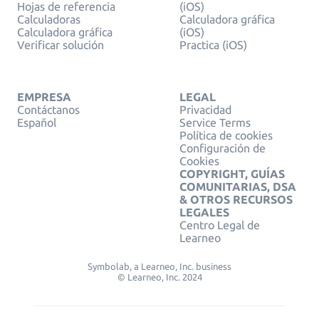
Hojas de referencia
(iOS)
Calculadoras
Calculadora gráfica
Calculadora gráfica
(iOS)
Verificar solución
Practica (iOS)
EMPRESA
LEGAL
Contáctanos
Privacidad
Español
Service Terms
Política de cookies
Configuración de
Cookies
COPYRIGHT, GUÍAS
COMUNITARIAS, DSA
& OTROS RECURSOS
LEGALES
Centro Legal de
Learneo
Symbolab, a Learneo, Inc. business
© Learneo, Inc. 2024