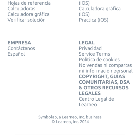
Hojas de referencia
(iOS)
Calculadoras
Calculadora gráfica
Calculadora gráfica
(iOS)
Verificar solución
Practica (iOS)
EMPRESA
LEGAL
Contáctanos
Privacidad
Español
Service Terms
Política de cookies
No vendas ni compartas
mi información personal
COPYRIGHT, GUÍAS
COMUNITARIAS, DSA
& OTROS RECURSOS
LEGALES
Centro Legal de
Learneo
Symbolab, a Learneo, Inc. business
© Learneo, Inc. 2024