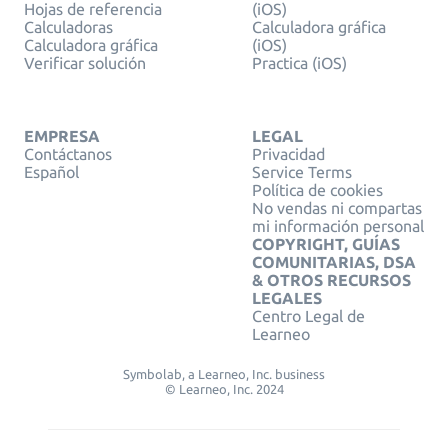
Hojas de referencia
(iOS)
Calculadoras
Calculadora gráfica
Calculadora gráfica
(iOS)
Verificar solución
Practica (iOS)
EMPRESA
LEGAL
Contáctanos
Privacidad
Español
Service Terms
Política de cookies
No vendas ni compartas
mi información personal
COPYRIGHT, GUÍAS
COMUNITARIAS, DSA
& OTROS RECURSOS
LEGALES
Centro Legal de
Learneo
Symbolab, a Learneo, Inc. business
© Learneo, Inc. 2024