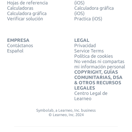
Hojas de referencia
(iOS)
Calculadoras
Calculadora gráfica
Calculadora gráfica
(iOS)
Verificar solución
Practica (iOS)
EMPRESA
LEGAL
Contáctanos
Privacidad
Español
Service Terms
Política de cookies
No vendas ni compartas
mi información personal
COPYRIGHT, GUÍAS
COMUNITARIAS, DSA
& OTROS RECURSOS
LEGALES
Centro Legal de
Learneo
Symbolab, a Learneo, Inc. business
© Learneo, Inc. 2024