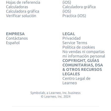
Hojas de referencia
(iOS)
Calculadoras
Calculadora gráfica
Calculadora gráfica
(iOS)
Verificar solución
Practica (iOS)
EMPRESA
LEGAL
Contáctanos
Privacidad
Español
Service Terms
Política de cookies
No vendas ni compartas
mi información personal
COPYRIGHT, GUÍAS
COMUNITARIAS, DSA
& OTROS RECURSOS
LEGALES
Centro Legal de
Learneo
Symbolab, a Learneo, Inc. business
© Learneo, Inc. 2024