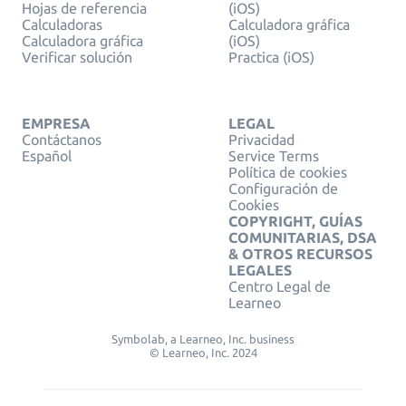
Hojas de referencia
(iOS)
Calculadoras
Calculadora gráfica
Calculadora gráfica
(iOS)
Verificar solución
Practica (iOS)
EMPRESA
LEGAL
Contáctanos
Privacidad
Español
Service Terms
Política de cookies
Configuración de
Cookies
COPYRIGHT, GUÍAS
COMUNITARIAS, DSA
& OTROS RECURSOS
LEGALES
Centro Legal de
Learneo
Symbolab, a Learneo, Inc. business
© Learneo, Inc. 2024