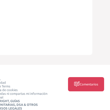
L
idad
Comentarios
e Terms
ca de cookies
das ni compartas mi información
nal
IGHT, GUÍAS
NITARIAS, DSA & OTROS
RSOS LEGALES