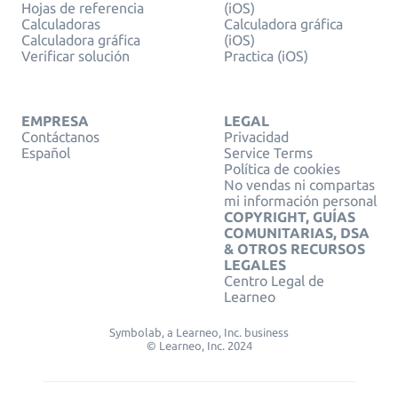
Hojas de referencia
(iOS)
Calculadoras
Calculadora gráfica
Calculadora gráfica
(iOS)
Verificar solución
Practica (iOS)
EMPRESA
LEGAL
Contáctanos
Privacidad
Español
Service Terms
Política de cookies
No vendas ni compartas
mi información personal
COPYRIGHT, GUÍAS
COMUNITARIAS, DSA
& OTROS RECURSOS
LEGALES
Centro Legal de
Learneo
Symbolab, a Learneo, Inc. business
© Learneo, Inc. 2024