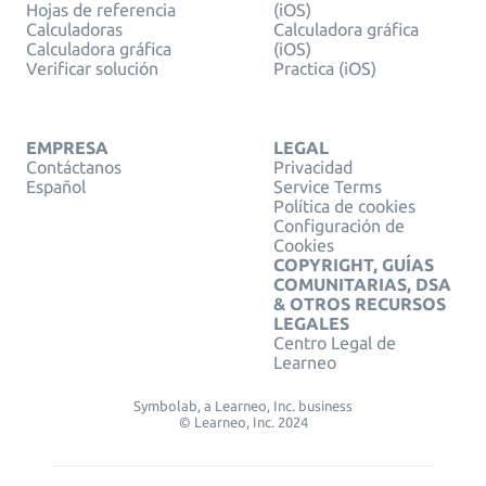
Hojas de referencia
(iOS)
Calculadoras
Calculadora gráfica
Calculadora gráfica
(iOS)
Verificar solución
Practica (iOS)
EMPRESA
LEGAL
Contáctanos
Privacidad
Español
Service Terms
Política de cookies
Configuración de
Cookies
COPYRIGHT, GUÍAS
COMUNITARIAS, DSA
& OTROS RECURSOS
LEGALES
Centro Legal de
Learneo
Symbolab, a Learneo, Inc. business
© Learneo, Inc. 2024