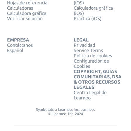
Hojas de referencia
(iOS)
Calculadoras
Calculadora gráfica
Calculadora gráfica
(iOS)
Verificar solución
Practica (iOS)
EMPRESA
LEGAL
Contáctanos
Privacidad
Español
Service Terms
Política de cookies
Configuración de
Cookies
COPYRIGHT, GUÍAS
COMUNITARIAS, DSA
& OTROS RECURSOS
LEGALES
Centro Legal de
Learneo
Symbolab, a Learneo, Inc. business
© Learneo, Inc. 2024