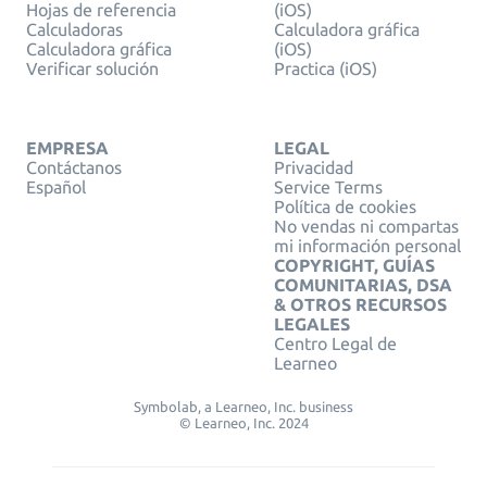
Hojas de referencia
(iOS)
Calculadoras
Calculadora gráfica
Calculadora gráfica
(iOS)
Verificar solución
Practica (iOS)
EMPRESA
LEGAL
Contáctanos
Privacidad
Español
Service Terms
Política de cookies
No vendas ni compartas
mi información personal
COPYRIGHT, GUÍAS
COMUNITARIAS, DSA
& OTROS RECURSOS
LEGALES
Centro Legal de
Learneo
Symbolab, a Learneo, Inc. business
© Learneo, Inc. 2024