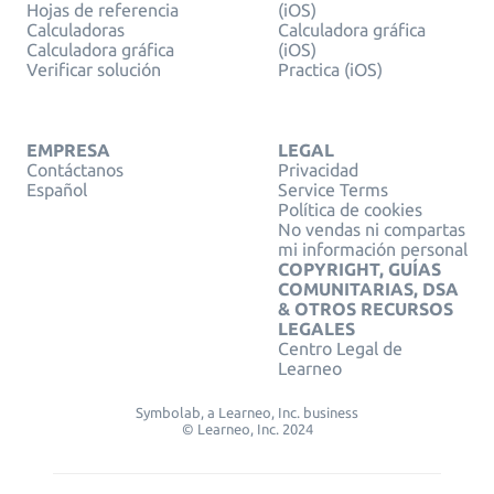
Hojas de referencia
(iOS)
Calculadoras
Calculadora gráfica
Calculadora gráfica
(iOS)
Verificar solución
Practica (iOS)
EMPRESA
LEGAL
Contáctanos
Privacidad
Español
Service Terms
Política de cookies
No vendas ni compartas
mi información personal
COPYRIGHT, GUÍAS
COMUNITARIAS, DSA
& OTROS RECURSOS
LEGALES
Centro Legal de
Learneo
Symbolab, a Learneo, Inc. business
© Learneo, Inc. 2024