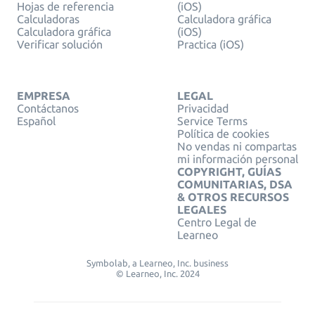
Hojas de referencia
(iOS)
Calculadoras
Calculadora gráfica
Calculadora gráfica
(iOS)
Verificar solución
Practica (iOS)
EMPRESA
LEGAL
Contáctanos
Privacidad
Español
Service Terms
Política de cookies
No vendas ni compartas
mi información personal
COPYRIGHT, GUÍAS
COMUNITARIAS, DSA
& OTROS RECURSOS
LEGALES
Centro Legal de
Learneo
Symbolab, a Learneo, Inc. business
© Learneo, Inc. 2024