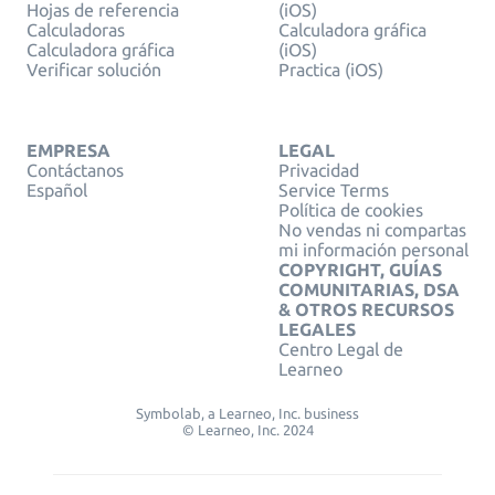
Hojas de referencia
(iOS)
Calculadoras
Calculadora gráfica
Calculadora gráfica
(iOS)
Verificar solución
Practica (iOS)
EMPRESA
LEGAL
Contáctanos
Privacidad
Español
Service Terms
Política de cookies
No vendas ni compartas
mi información personal
COPYRIGHT, GUÍAS
COMUNITARIAS, DSA
& OTROS RECURSOS
LEGALES
Centro Legal de
Learneo
Symbolab, a Learneo, Inc. business
© Learneo, Inc. 2024