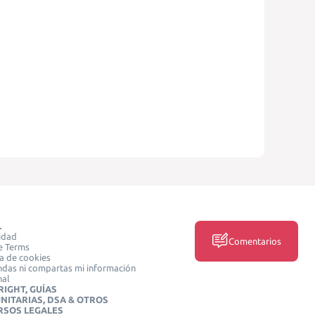
L
idad
Comentarios
e Terms
ca de cookies
das ni compartas mi información
nal
IGHT, GUÍAS
NITARIAS, DSA & OTROS
RSOS LEGALES