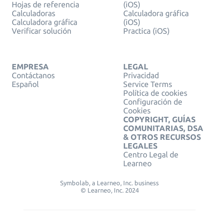
Hojas de referencia
(iOS)
Calculadoras
Calculadora gráfica
Calculadora gráfica
(iOS)
Verificar solución
Practica (iOS)
EMPRESA
LEGAL
Contáctanos
Privacidad
Español
Service Terms
Política de cookies
Configuración de
Cookies
COPYRIGHT, GUÍAS
COMUNITARIAS, DSA
& OTROS RECURSOS
LEGALES
Centro Legal de
Learneo
Symbolab, a Learneo, Inc. business
© Learneo, Inc. 2024