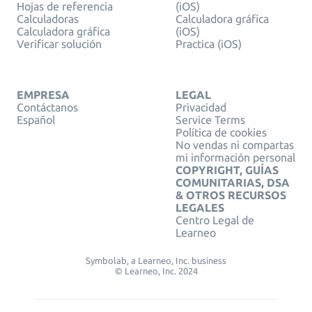
Hojas de referencia
(iOS)
Calculadoras
Calculadora gráfica
Calculadora gráfica
(iOS)
Verificar solución
Practica (iOS)
EMPRESA
LEGAL
Contáctanos
Privacidad
Español
Service Terms
Política de cookies
No vendas ni compartas
mi información personal
COPYRIGHT, GUÍAS
COMUNITARIAS, DSA
& OTROS RECURSOS
LEGALES
Centro Legal de
Learneo
Symbolab, a Learneo, Inc. business
© Learneo, Inc. 2024