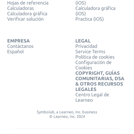
Hojas de referencia
(iOS)
Calculadoras
Calculadora gráfica
Calculadora gráfica
(iOS)
Verificar solución
Practica (iOS)
EMPRESA
LEGAL
Contáctanos
Privacidad
Español
Service Terms
Política de cookies
Configuración de
Cookies
COPYRIGHT, GUÍAS
COMUNITARIAS, DSA
& OTROS RECURSOS
LEGALES
Centro Legal de
Learneo
Symbolab, a Learneo, Inc. business
© Learneo, Inc. 2024