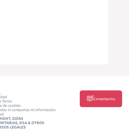
L
idad
Comentarios
e Terms
ca de cookies
das ni compartas mi información
nal
IGHT, GUÍAS
NITARIAS, DSA & OTROS
RSOS LEGALES