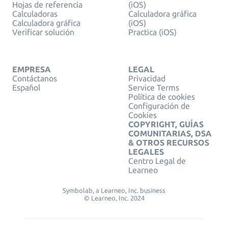
Hojas de referencia
(iOS)
Calculadoras
Calculadora gráfica
Calculadora gráfica
(iOS)
Verificar solución
Practica (iOS)
EMPRESA
LEGAL
Contáctanos
Privacidad
Español
Service Terms
Política de cookies
Configuración de
Cookies
COPYRIGHT, GUÍAS
COMUNITARIAS, DSA
& OTROS RECURSOS
LEGALES
Centro Legal de
Learneo
Symbolab, a Learneo, Inc. business
© Learneo, Inc. 2024