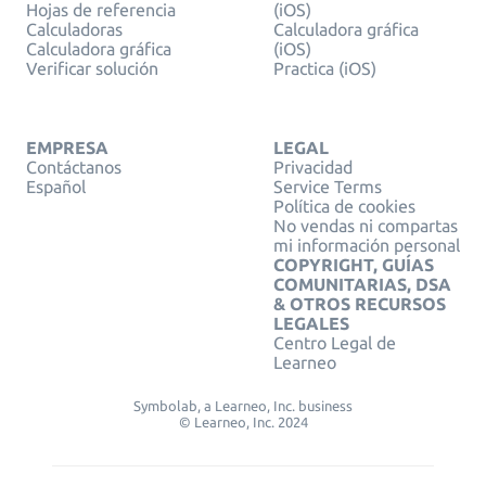
Hojas de referencia
(iOS)
Calculadoras
Calculadora gráfica
Calculadora gráfica
(iOS)
Verificar solución
Practica (iOS)
EMPRESA
LEGAL
Contáctanos
Privacidad
Español
Service Terms
Política de cookies
No vendas ni compartas
mi información personal
COPYRIGHT, GUÍAS
COMUNITARIAS, DSA
& OTROS RECURSOS
LEGALES
Centro Legal de
Learneo
Symbolab, a Learneo, Inc. business
© Learneo, Inc. 2024