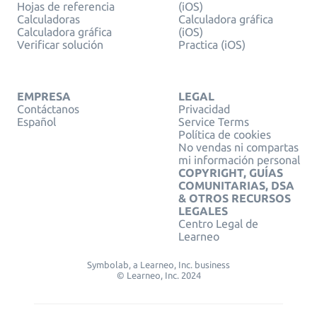
Hojas de referencia
(iOS)
Calculadoras
Calculadora gráfica
Calculadora gráfica
(iOS)
Verificar solución
Practica (iOS)
EMPRESA
LEGAL
Contáctanos
Privacidad
Español
Service Terms
Política de cookies
No vendas ni compartas
mi información personal
COPYRIGHT, GUÍAS
COMUNITARIAS, DSA
& OTROS RECURSOS
LEGALES
Centro Legal de
Learneo
Symbolab, a Learneo, Inc. business
© Learneo, Inc. 2024