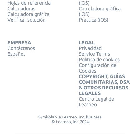
Hojas de referencia
(iOS)
Calculadoras
Calculadora gráfica
Calculadora gráfica
(iOS)
Verificar solución
Practica (iOS)
EMPRESA
LEGAL
Contáctanos
Privacidad
Español
Service Terms
Política de cookies
Configuración de
Cookies
COPYRIGHT, GUÍAS
COMUNITARIAS, DSA
& OTROS RECURSOS
LEGALES
Centro Legal de
Learneo
Symbolab, a Learneo, Inc. business
© Learneo, Inc. 2024