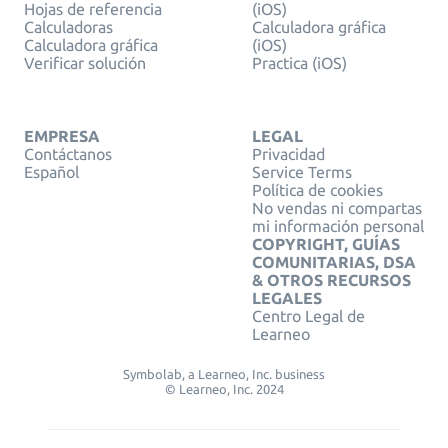
Hojas de referencia
(iOS)
Calculadoras
Calculadora gráfica
Calculadora gráfica
(iOS)
Verificar solución
Practica (iOS)
EMPRESA
LEGAL
Contáctanos
Privacidad
Español
Service Terms
Política de cookies
No vendas ni compartas
mi información personal
COPYRIGHT, GUÍAS
COMUNITARIAS, DSA
& OTROS RECURSOS
LEGALES
Centro Legal de
Learneo
Symbolab, a Learneo, Inc. business
© Learneo, Inc. 2024