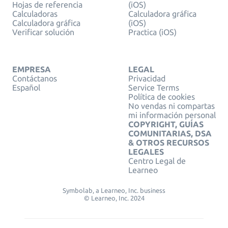
Hojas de referencia
(iOS)
Calculadoras
Calculadora gráfica
Calculadora gráfica
(iOS)
Verificar solución
Practica (iOS)
EMPRESA
LEGAL
Contáctanos
Privacidad
Español
Service Terms
Política de cookies
No vendas ni compartas
mi información personal
COPYRIGHT, GUÍAS
COMUNITARIAS, DSA
& OTROS RECURSOS
LEGALES
Centro Legal de
Learneo
Symbolab, a Learneo, Inc. business
© Learneo, Inc. 2024