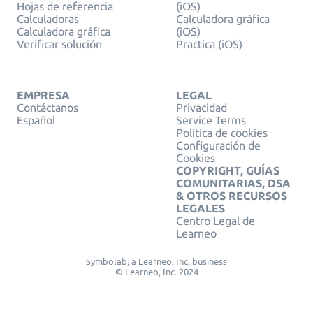
Hojas de referencia
(iOS)
Calculadoras
Calculadora gráfica
Calculadora gráfica
(iOS)
Verificar solución
Practica (iOS)
EMPRESA
LEGAL
Contáctanos
Privacidad
Español
Service Terms
Política de cookies
Configuración de
Cookies
COPYRIGHT, GUÍAS
COMUNITARIAS, DSA
& OTROS RECURSOS
LEGALES
Centro Legal de
Learneo
Symbolab, a Learneo, Inc. business
© Learneo, Inc. 2024