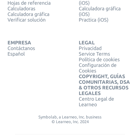
Hojas de referencia
(iOS)
Calculadoras
Calculadora gráfica
Calculadora gráfica
(iOS)
Verificar solución
Practica (iOS)
EMPRESA
LEGAL
Contáctanos
Privacidad
Español
Service Terms
Política de cookies
Configuración de
Cookies
COPYRIGHT, GUÍAS
COMUNITARIAS, DSA
& OTROS RECURSOS
LEGALES
Centro Legal de
Learneo
Symbolab, a Learneo, Inc. business
© Learneo, Inc. 2024