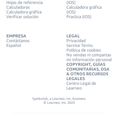
Hojas de referencia
(iOS)
Calculadoras
Calculadora gráfica
Calculadora gráfica
(iOS)
Verificar solución
Practica (iOS)
EMPRESA
LEGAL
Contáctanos
Privacidad
Español
Service Terms
Política de cookies
No vendas ni compartas
mi información personal
COPYRIGHT, GUÍAS
COMUNITARIAS, DSA
& OTROS RECURSOS
LEGALES
Centro Legal de
Learneo
Symbolab, a Learneo, Inc. business
© Learneo, Inc. 2024