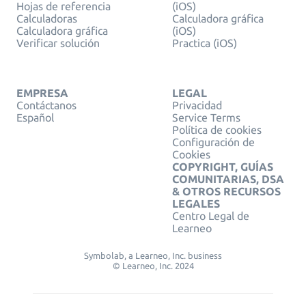
Hojas de referencia
(iOS)
Calculadoras
Calculadora gráfica
Calculadora gráfica
(iOS)
Verificar solución
Practica (iOS)
EMPRESA
LEGAL
Contáctanos
Privacidad
Español
Service Terms
Política de cookies
Configuración de
Cookies
COPYRIGHT, GUÍAS
COMUNITARIAS, DSA
& OTROS RECURSOS
LEGALES
Centro Legal de
Learneo
Symbolab, a Learneo, Inc. business
© Learneo, Inc. 2024