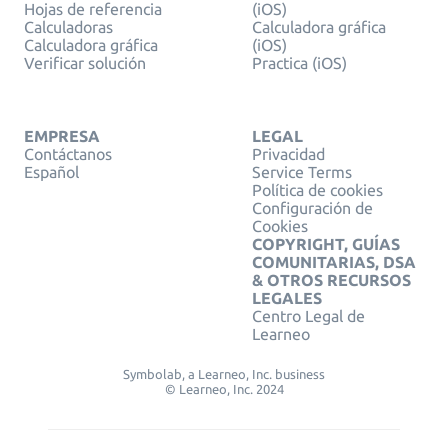
Hojas de referencia
(iOS)
Calculadoras
Calculadora gráfica
Calculadora gráfica
(iOS)
Verificar solución
Practica (iOS)
EMPRESA
LEGAL
Contáctanos
Privacidad
Español
Service Terms
Política de cookies
Configuración de
Cookies
COPYRIGHT, GUÍAS
COMUNITARIAS, DSA
& OTROS RECURSOS
LEGALES
Centro Legal de
Learneo
Symbolab, a Learneo, Inc. business
© Learneo, Inc. 2024