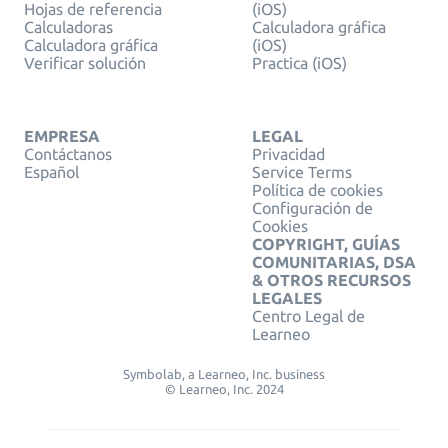
Hojas de referencia
(iOS)
Calculadoras
Calculadora gráfica
Calculadora gráfica
(iOS)
Verificar solución
Practica (iOS)
EMPRESA
LEGAL
Contáctanos
Privacidad
Español
Service Terms
Política de cookies
Configuración de
Cookies
COPYRIGHT, GUÍAS
COMUNITARIAS, DSA
& OTROS RECURSOS
LEGALES
Centro Legal de
Learneo
Symbolab, a Learneo, Inc. business
© Learneo, Inc. 2024