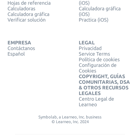
Hojas de referencia
(iOS)
Calculadoras
Calculadora gráfica
Calculadora gráfica
(iOS)
Verificar solución
Practica (iOS)
EMPRESA
LEGAL
Contáctanos
Privacidad
Español
Service Terms
Política de cookies
Configuración de
Cookies
COPYRIGHT, GUÍAS
COMUNITARIAS, DSA
& OTROS RECURSOS
LEGALES
Centro Legal de
Learneo
Symbolab, a Learneo, Inc. business
© Learneo, Inc. 2024